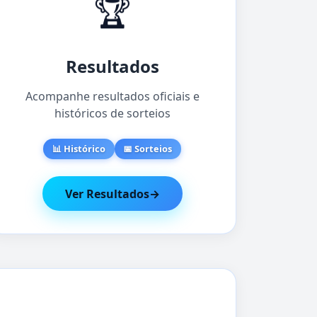
🏆
Resultados
Acompanhe resultados oficiais e
históricos de sorteios
📊 Histórico
📅 Sorteios
Ver Resultados
→