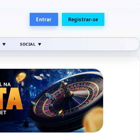
Entrar
Registrar-se
SOCIAL