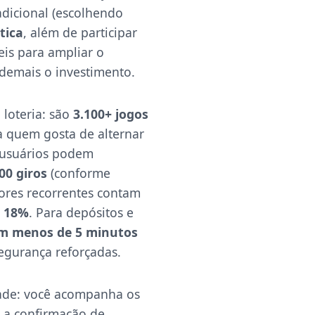
adicional (escolhendo
tica
, além de participar
eis para ampliar o
emais o investimento.
 loteria: são
3.100+ jogos
a quem gosta de alternar
 usuários podem
00 giros
(conforme
dores recorrentes contam
é 18%
. Para depósitos e
m menos de 5 minutos
segurança reforçadas.
dade: você acompanha os
 a confirmação de