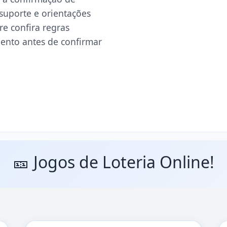
suporte e orientações
e confira regras
mento antes de confirmar
🎫 Jogos de Loteria Online!