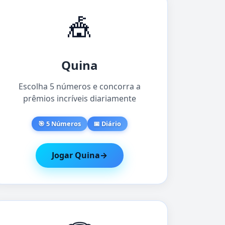
🎪
Quina
Escolha 5 números e concorra a
prêmios incríveis diariamente
🎯 5 Números
📅 Diário
Jogar Quina
→