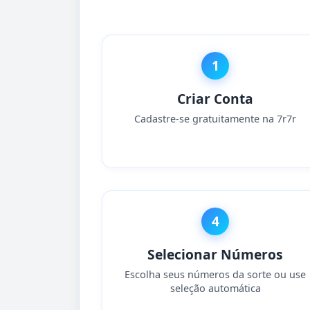
1
Criar Conta
Cadastre-se gratuitamente na 7r7r
4
Selecionar Números
Escolha seus números da sorte ou use
seleção automática