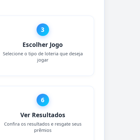
3
Escolher Jogo
Selecione o tipo de loteria que deseja
jogar
6
Ver Resultados
Confira os resultados e resgate seus
prêmios