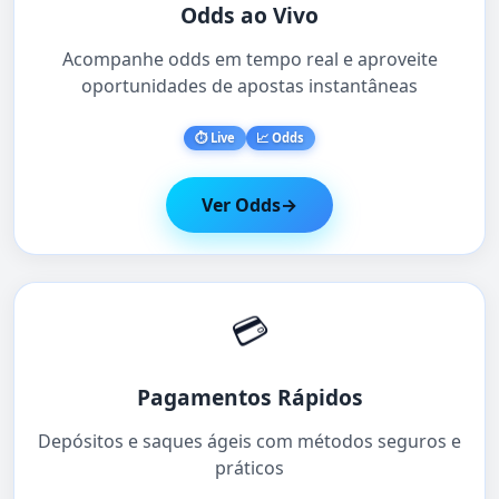
Odds ao Vivo
Acompanhe odds em tempo real e aproveite
oportunidades de apostas instantâneas
⏱️ Live
📈 Odds
Ver Odds
→
💳
Pagamentos Rápidos
Depósitos e saques ágeis com métodos seguros e
práticos