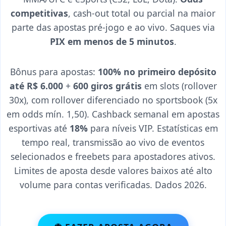
competitivas
, cash-out total ou parcial na maior
parte das apostas pré-jogo e ao vivo. Saques via
PIX em menos de 5 minutos
.
Bônus para apostas:
100% no primeiro depósito
até R$ 6.000
+
600 giros grátis
em slots (rollover
30x), com rollover diferenciado no sportsbook (5x
em odds mín. 1,50). Cashback semanal em apostas
esportivas até
18%
para níveis VIP. Estatísticas em
tempo real, transmissão ao vivo de eventos
selecionados e freebets para apostadores ativos.
Limites de aposta desde valores baixos até alto
volume para contas verificadas. Dados 2026.