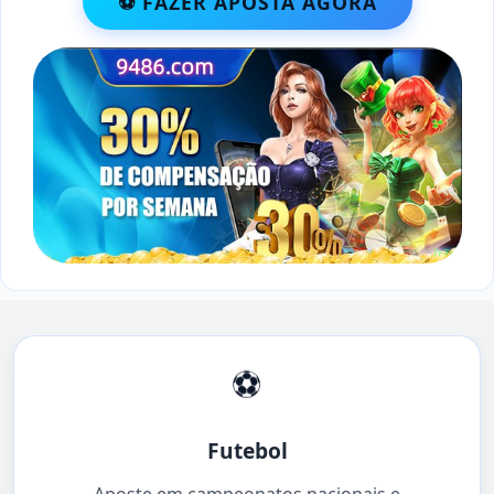
⚽ FAZER APOSTA AGORA
⚽
Futebol
Aposte em campeonatos nacionais e