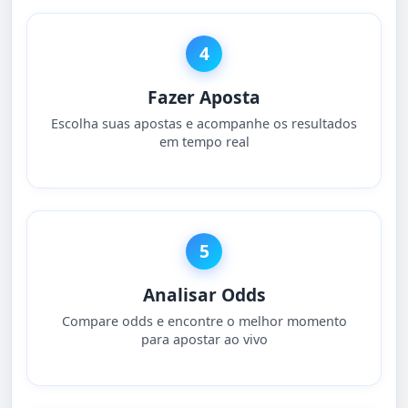
4
Fazer Aposta
Escolha suas apostas e acompanhe os resultados
em tempo real
5
Analisar Odds
Compare odds e encontre o melhor momento
para apostar ao vivo