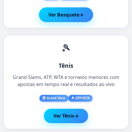
Ver Basquete
→
🎾
Tênis
Grand Slams, ATP, WTA e torneios menores com
apostas em tempo real e resultados ao vivo
🏆 Grand Slam
🎾 ATP/WTA
Ver Tênis
→