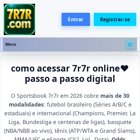
Entrar
Registrar-se
Menu
como acessar 7r7r online❤️
passo a passo digital
O Sportsbook 7r7r em 2026 cobre
mais de 30
modalidades
: futebol brasileiro (Séries A/B/C e
estaduais) e internacional (Champions, Premier, La
Liga, Bundesliga e centenas de ligas), basquete
(NBA/NBB ao vivo), tênis (ATP/WTA e Grand Slams),
MMA/UFC e eSports (CS2, LoL, Dota).
Odds