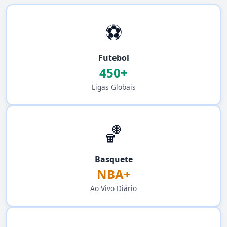
⚽
Futebol
450+
Ligas Globais
🏀
Basquete
NBA+
Ao Vivo Diário